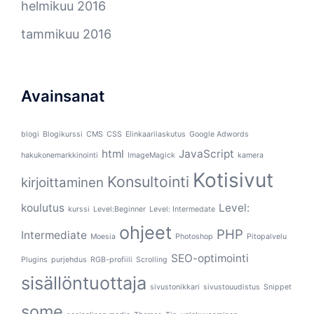
helmikuu 2016
tammikuu 2016
Avainsanat
blogi
Blogikurssi
CMS
CSS
Elinkaarilaskutus
Google Adwords
html
JavaScript
hakukonemarkkinointi
ImageMagick
kamera
Kotisivut
Konsultointi
kirjoittaminen
koulutus
Level:
kurssi
Level:Beginner
Level: Intermedate
ohjeet
PHP
Intermediate
Moesia
Photoshop
Pitopalvelu
SEO-optimointi
Plugins
purjehdus
RGB-profiili
Scrolling
sisällöntuottaja
sivustonikkari
sivustouudistus
Snippet
some