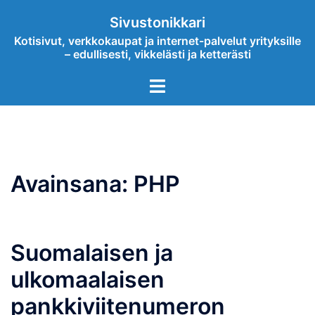
Skip
Sivustonikkari
to
Kotisivut, verkkokaupat ja internet-palvelut yrityksille
content
– edullisesti, vikkelästi ja ketterästi
Toggle
menu
Avainsana:
PHP
Suomalaisen ja
ulkomaalaisen
pankkiviitenumeron