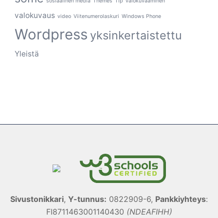
sosiaalinen media
Themes
Tip
valokuvaaminen
valokuvaus
video
Viitenumerolaskuri
Windows Phone
Wordpress
yksinkertaistettu
Yleistä
Sivustonikkari
,
Y-tunnus:
0822909-6,
Pankkiyhteys
:
FI8711463001140430
(NDEAFIHH)