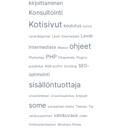
kirjoittaminen
Konsultointi
Kotisivut
koulutus
kurssi
Level:
Level:Beginner
Level: Intermedate
ohjeet
Intermediate
Moesia
PHP
Photoshop
Pitopalvelu
Plugins
SEO-
purjehdus
RGB-profiili
Scrolling
optimointi
sisällöntuottaja
sivustonikkari
sivustouudistus
Snippet
some
sosiaalinen media
Themes
Tip
valokuvaus
valokuvaaminen
video
Viitenumerolaskuri
Windows Phone