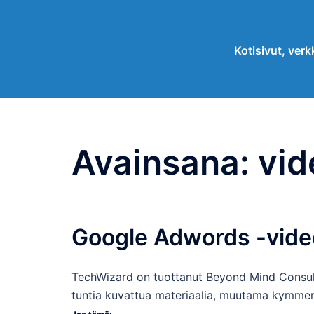
Skip
to
Kotisivut, verkk
content
Avainsana:
vid
Google Adwords -vide
TechWizard on tuottanut Beyond Mind Consult
tuntia kuvattua materiaalia, muutama kymmenen