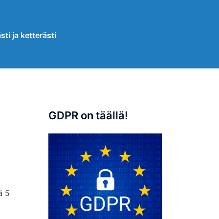
sti ja ketterästi
GDPR on täällä!
ä 5