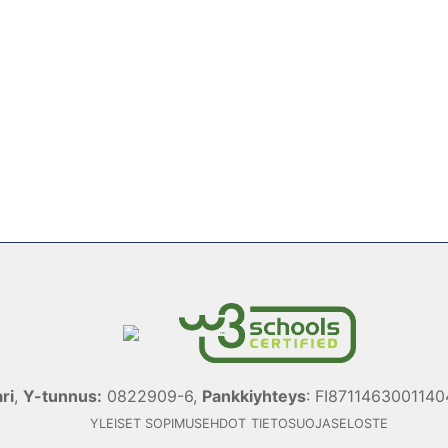
ri
,
Y-tunnus:
0822909-6,
Pankkiyhteys
: FI871146300114
YLEISET SOPIMUSEHDOT
TIETOSUOJASELOSTE