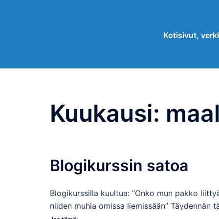
Skip
to
Kotisivut, verkk
content
Kuukausi:
maal
Blogikurssin satoa
Blogikurssilla kuultua: ”Onko mun pakko liitty
niiden muhia omissa liemissään” Täydennän 