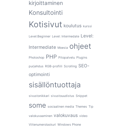
kirjoittaminen
Konsultointi
Kotisivut
koulutus
kurssi
Level:
Level:Beginner
Level: Intermedate
ohjeet
Intermediate
Moesia
PHP
Photoshop
Pitopalvelu
Plugins
SEO-
purjehdus
RGB-profiili
Scrolling
optimointi
sisällöntuottaja
sivustonikkari
sivustouudistus
Snippet
some
sosiaalinen media
Themes
Tip
valokuvaus
valokuvaaminen
video
Viitenumerolaskuri
Windows Phone