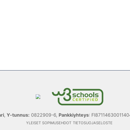
ri
,
Y-tunnus:
0822909-6,
Pankkiyhteys
: FI871146300114
YLEISET SOPIMUSEHDOT
TIETOSUOJASELOSTE