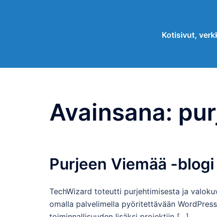
Skip
to
Kotisivut, verkk
content
Avainsana:
pur
Purjeen Viemää -blogi
TechWizard toteutti purjehtimisesta ja valoku
omalla palvelimella pyöritettävään WordPres
toiminnallisuuden lisäksi projektiin […]