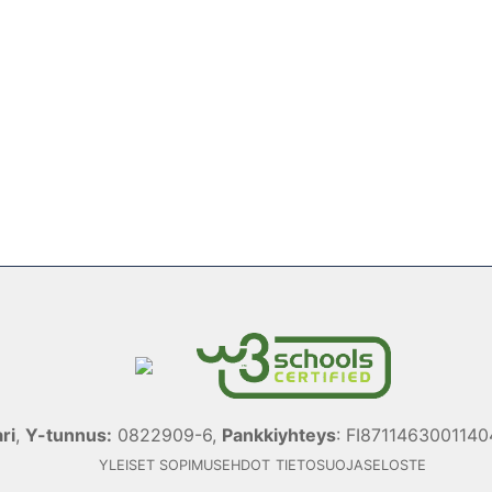
ri
,
Y-tunnus:
0822909-6,
Pankkiyhteys
: FI871146300114
YLEISET SOPIMUSEHDOT
TIETOSUOJASELOSTE