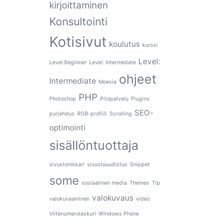
kirjoittaminen
Konsultointi
Kotisivut
koulutus
kurssi
Level:
Level:Beginner
Level: Intermedate
ohjeet
Intermediate
Moesia
PHP
Photoshop
Pitopalvelu
Plugins
SEO-
purjehdus
RGB-profiili
Scrolling
optimointi
sisällöntuottaja
sivustonikkari
sivustouudistus
Snippet
some
sosiaalinen media
Themes
Tip
valokuvaus
valokuvaaminen
video
Viitenumerolaskuri
Windows Phone