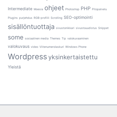
ohjeet
PHP
Intermediate
Moesia
Photoshop
Pitopalvelu
SEO-optimointi
Plugins
purjehdus
RGB-profiili
Scrolling
sisällöntuottaja
sivustonikkari
sivustouudistus
Snippet
some
sosiaalinen media
Themes
Tip
valokuvaaminen
valokuvaus
video
Viitenumerolaskuri
Windows Phone
Wordpress
yksinkertaistettu
Yleistä