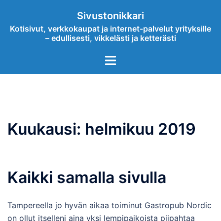
Skip
Sivustonikkari
to
Kotisivut, verkkokaupat ja internet-palvelut yrityksille
content
– edullisesti, vikkelästi ja ketterästi
Toggle
menu
Kuukausi:
helmikuu 2019
Kaikki samalla sivulla
Tampereella jo hyvän aikaa toiminut Gastropub Nordic
on ollut itselleni aina yksi lempipaikoista piipahtaa