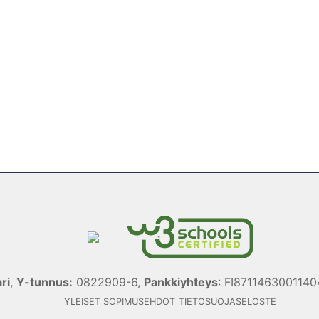
ri
,
Y-tunnus:
0822909-6,
Pankkiyhteys
: FI871146300114
YLEISET SOPIMUSEHDOT
TIETOSUOJASELOSTE