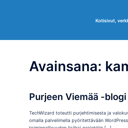
Skip
to
Kotisivut, verkk
content
Avainsana:
ka
Purjeen Viemää -blogi
TechWizard toteutti purjehtimisesta ja valoku
omalla palvelimella pyöritettävään WordPres
toiminnallisuuden lisäksi projektiin […]