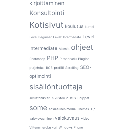
kirjoittaminen
Konsultointi
Kotisivut
koulutus
kurssi
Level:
Level:Beginner
Level: Intermedate
ohjeet
Intermediate
Moesia
PHP
Photoshop
Pitopalvelu
Plugins
SEO-
purjehdus
RGB-profiili
Scrolling
optimointi
sisällöntuottaja
sivustonikkari
sivustouudistus
Snippet
some
sosiaalinen media
Themes
Tip
valokuvaus
valokuvaaminen
video
Viitenumerolaskuri
Windows Phone