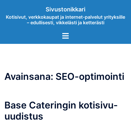
Skip
Sivustonikkari
to
Kotisivut, verkkokaupat ja internet-palvelut yrityksille
content
– edullisesti, vikkelästi ja ketterästi
Toggle
menu
Avainsana:
SEO-optimointi
Base Cateringin kotisivu-
uudistus