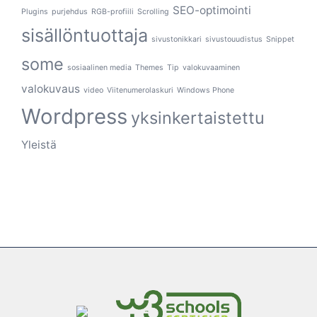
SEO-optimointi
Plugins
purjehdus
RGB-profiili
Scrolling
sisällöntuottaja
sivustonikkari
sivustouudistus
Snippet
some
sosiaalinen media
Themes
Tip
valokuvaaminen
valokuvaus
video
Viitenumerolaskuri
Windows Phone
Wordpress
yksinkertaistettu
Yleistä