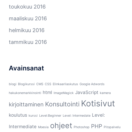
toukokuu 2016
maaliskuu 2016
helmikuu 2016
tammikuu 2016
Avainsanat
blogi
Blogikurssi
CMS
CSS
Elinkaarilaskutus
Google Adwords
html
JavaScript
hakukonemarkkinointi
ImageMagick
kamera
Kotisivut
Konsultointi
kirjoittaminen
koulutus
Level:
kurssi
Level:Beginner
Level: Intermedate
ohjeet
PHP
Intermediate
Moesia
Photoshop
Pitopalvelu