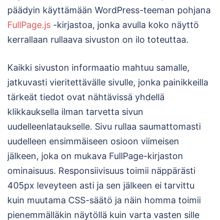
päädyin käyttämään WordPress-teeman pohjana
FullPage.js
-kirjastoa, jonka avulla koko näyttö
kerrallaan rullaava sivuston on ilo toteuttaa.
Kaikki sivuston informaatio mahtuu samalle,
jatkuvasti vieritettävälle sivulle, jonka painikkeilla
tärkeät tiedot ovat nähtävissä yhdellä
klikkauksella ilman tarvetta sivun
uudelleenlataukselle. Sivu rullaa saumattomasti
uudelleen ensimmäiseen osioon viimeisen
jälkeen, joka on mukava FullPage-kirjaston
ominaisuus. Responsiivisuus toimii näppärästi
405px leveyteen asti ja sen jälkeen ei tarvittu
kuin muutama CSS-säätö ja näin homma toimii
pienemmälläkin näytöllä kuin varta vasten sille