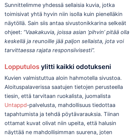
Sunnittelimme yhdessä sellaisia kuvia, jotka
toimisivat yhtä hyvin niin isolla kuin pienelläkin
näytöllä. Sain siis antaa sivustonikkarina selkeät
ohjeet:
”Vaakakuvia, joissa asian ’pihvin’ pitää olla
keskellä ja reunoille jää paljon sellaista, jota voi
tarvittaessa rajata responsiivisesti”.
Lopputulos
ylitti kaikki odotukseni
Kuvien valmistuttua aloin hahmotella sivustoa.
Aloituspalaverissa saatujen tietojen perusteella
tiesin, että tarvitaan ruokalista, juomalista
Untappd
-palvelusta, mahdollisuus tiedottaa
tapahtumista ja tehdä pöytävarauksia. Tiinan
ottamat kuvat olivat niin upeita, että halusin
näyttää ne mahdollisimman suurena, joten