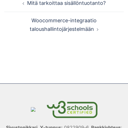
Mitä tarkoittaa sisällöntuotanto?
navigation
Woocommerce-integraatio
taloushallintojärjestelmään
Sivustonikkari
,
Y-tunnus:
0822909-6,
Pankkiyhteys
: