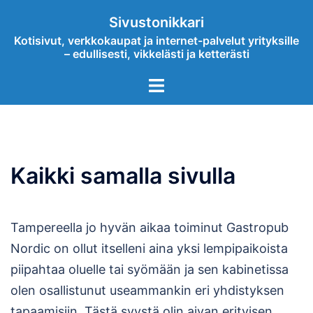
Skip
Sivustonikkari
to
Kotisivut, verkkokaupat ja internet-palvelut yrityksille
content
– edullisesti, vikkelästi ja ketterästi
Toggle
menu
Kaikki samalla sivulla
Tampereella jo hyvän aikaa toiminut Gastropub
Nordic on ollut itselleni aina yksi lempipaikoista
piipahtaa oluelle tai syömään ja sen kabinetissa
olen osallistunut useammankin eri yhdistyksen
tapaamisiin. Tästä syystä olin aivan erityisen