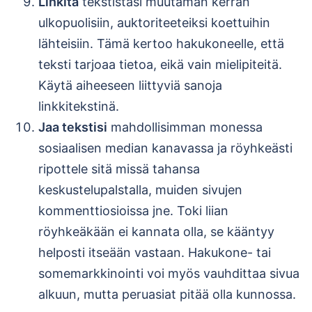
Linkitä
tekstistäsi muutaman kerran
ulkopuolisiin, auktoriteeteiksi koettuihin
lähteisiin. Tämä kertoo hakukoneelle, että
teksti tarjoaa tietoa, eikä vain mielipiteitä.
Käytä aiheeseen liittyviä sanoja
linkkitekstinä.
Jaa tekstisi
mahdollisimman monessa
sosiaalisen median kanavassa ja röyhkeästi
ripottele sitä missä tahansa
keskustelupalstalla, muiden sivujen
kommenttiosioissa jne. Toki liian
röyhkeäkään ei kannata olla, se kääntyy
helposti itseään vastaan. Hakukone- tai
somemarkkinointi voi myös vauhdittaa sivua
alkuun, mutta peruasiat pitää olla kunnossa.