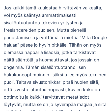
Jos kaikki tämä kuulostaa hirvittävän vaikealta,
voi myös kääntyä ammattimaisesti
sisällöntuotantoa tekevien yritysten ja
freelancereiden puoleen. Mutta pienellä
panostamisella ja yrittämällä miettiä ”Mitä Google
haluaa” päsee jo hyvin pitkälle. Tähän on myös
olemassa näppäriä lisäosia, jotka tarkistavat
näitä sääntöjä ja huomauttavat, jos jossain on
ongelmia. Tämän sisällöntuotannollisen
hakukoneoptimoinnin lisäksi tulee myös tekninen
puoli. Taitava sivustonikkari pitää huolen siitä,
että sivusto latautuu nopeasti, kuvien koko on
optimoitu ja kaikki tarvittavat metatiedot
löytyvät, mutta se on jo syvempää magiaa ja siitä