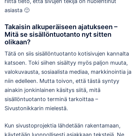
riittä tieto, että sivujen tekijä on huolehtinut
asiasta 🙂
Takaisin alkuperäiseen ajatukseen –
Mitä se sisällöntuotanto nyt sitten
olikaan?
Tätä on siis sisällöntuotanto kotisivujen kannalta
katsoen. Toki siihen sisältyy myös paljon muuta,
valokuvausta, sosiaalista mediaa, markkinointia ja
niin edelleen. Mutta toivon, että tästä syntyy
ainakin jonkinlainen käsitys siitä, mitä
sisällöntuotanto terminä tarkoittaa –
Sivustonikkarin mielestä.
Kun sivustoprojektia lähdetään rakentamaan,
käytetään luonnollisesti asiakkaan tekstejä. Ne