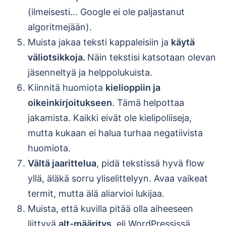
(ilmeisesti… Google ei ole paljastanut
algoritmejään).
Muista jakaa teksti kappaleisiin ja
käytä
väliotsikkoja.
Näin tekstisi katsotaan olevan
jäsenneltyä ja helppolukuista.
Kiinnitä huomiota
kielioppiin ja
oikeinkirjoitukseen
. Tämä helpottaa
jakamista. Kaikki eivät ole kielipoliiseja,
mutta kukaan ei halua turhaa negatiivista
huomiota.
Vältä jaarittelua
, pidä tekstissä hyvä flow
yllä, äläkä sorru yliselittelyyn. Avaa vaikeat
termit, mutta älä aliarvioi lukijaa.
Muista, että kuvilla pitää olla aiheeseen
liittyvä
alt-määritys
, eli WordPressissä