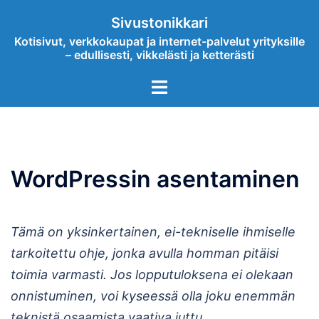
Skip
Sivustonikkari
to
Kotisivut, verkkokaupat ja internet-palvelut yrityksille
content
– edullisesti, vikkelästi ja ketterästi
Toggle
menu
WordPressin asentaminen
Tämä on yksinkertainen, ei-tekniselle ihmiselle
tarkoitettu ohje, jonka avulla homman pitäisi
toimia varmasti. Jos lopputuloksena ei olekaan
onnistuminen, voi kyseessä olla joku enemmän
teknistä osaamista vaativa juttu.