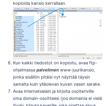
kopioida kansio kerrallaan.
Kun kaikki tiedostot on kopioitu, avaa ftp-
ohjelmassa
palvelimen
www-juurikansio,
jonka sisällön pitäisi nyt näyttää täysin
samalta kuin ylläolevan kuvan vasen sarake.
Avaa internetselain ja kirjoita osoiteriville
oma domain-osoitteesi (jos domainia ei vielä
löydy, kilauta kaverille, joka opettaa sinua