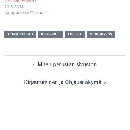
sisällöntuotanto?
ja omalle palvelimelle
23.8.2018
asennettavaa
Kategoriassa "Yleinen"
sivustopohjaa, jonka
voi maksutta…
KONSULTOINTI
KOTISIVUT
OHJEET
WORDPRESS
Post
Miten perustan sivuston
navigation
Kirjautuminen ja Ohjausnäkymä