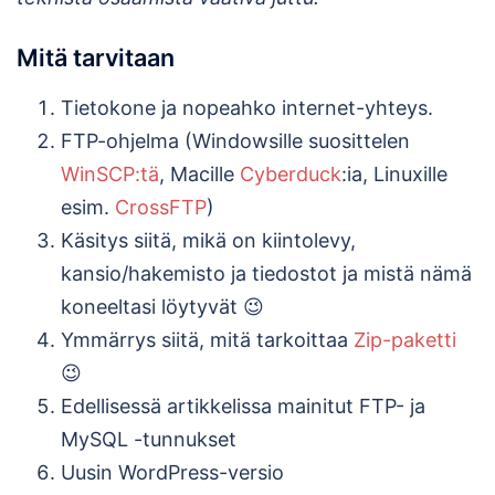
Mitä tarvitaan
Tietokone ja nopeahko internet-yhteys.
FTP-ohjelma (Windowsille suosittelen
WinSCP:tä
, Macille
Cyberduck
:ia, Linuxille
esim.
CrossFTP
)
Käsitys siitä, mikä on kiintolevy,
kansio/hakemisto ja tiedostot ja mistä nämä
koneeltasi löytyvät 😉
Ymmärrys siitä, mitä tarkoittaa
Zip-paketti
😉
Edellisessä artikkelissa mainitut FTP- ja
MySQL -tunnukset
Uusin WordPress-versio