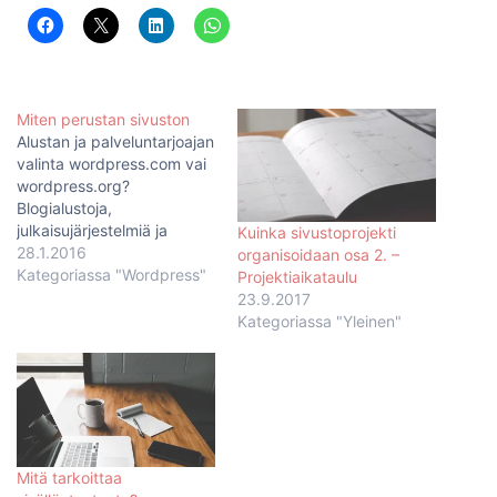
Miten perustan sivuston
Alustan ja palveluntarjoajan
valinta wordpress.com vai
wordpress.org?
Blogialustoja,
julkaisujärjestelmiä ja
Kuinka sivustoprojekti
kotisivukoneita on
28.1.2016
organisoidaan osa 2. –
monenlaisia ja niihin voi
Kategoriassa "Wordpress"
Projektiaikataulu
tutustua esimerkiksi
23.9.2017
Vierityspalkin artikkeleissa.
Kategoriassa "Yleinen"
Minä keskityn otsikon
mukaisesti Wordpressiin,
joten alustan valinta on jo
etukäteen mietitty ;-)
WordPresskin voi tarkoittaa
kahta eri asiaa -
wordpress.com:ssa
Mitä tarkoittaa
hallinnoitavaa blogialustaa