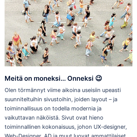
Meitä on moneksi… Onneksi 😉
Olen törmännyt viime aikoina useisiin upeasti
suunniteltuihin sivustoihin, joiden layout – ja
toiminnallisuus on todella modernia ja
vaikuttavan näköistä. Sivut ovat hieno
toiminnallinen kokonaisuus, johon UX-designer,
Web-Designer, AD ja muut luovat ammattilaiset