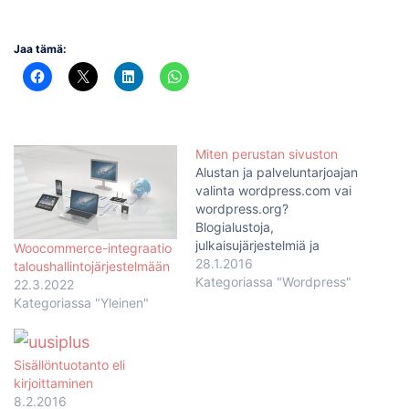
Jaa tämä:
Miten perustan sivuston
Alustan ja palveluntarjoajan
valinta wordpress.com vai
wordpress.org?
Blogialustoja,
julkaisujärjestelmiä ja
Woocommerce-integraatio
kotisivukoneita on
28.1.2016
taloushallintojärjestelmään
monenlaisia ja niihin voi
Kategoriassa "Wordpress"
22.3.2022
tutustua esimerkiksi
Kategoriassa "Yleinen"
Vierityspalkin artikkeleissa.
Minä keskityn otsikon
mukaisesti Wordpressiin,
Sisällöntuotanto eli
joten alustan valinta on jo
kirjoittaminen
etukäteen mietitty ;-)
8.2.2016