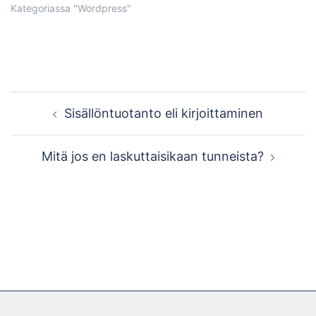
WordPresskin voi tarkoittaa
Kategoriassa "Wordpress"
kahta eri asiaa -
wordpress.com:ssa
hallinnoitavaa blogialustaa
ja omalle palvelimelle
asennettavaa
sivustopohjaa, jonka
Post
voi maksutta…
Sisällöntuotanto eli kirjoittaminen
navigation
Mitä jos en laskuttaisikaan tunneista?