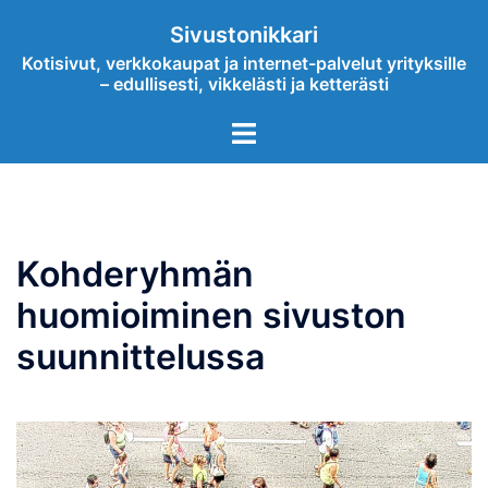
Skip
Sivustonikkari
to
Kotisivut, verkkokaupat ja internet-palvelut yrityksille
content
– edullisesti, vikkelästi ja ketterästi
Toggle
menu
Kohderyhmän
huomioiminen sivuston
suunnittelussa